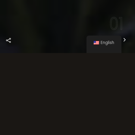
01
English
Historia
La Avenida Balboa