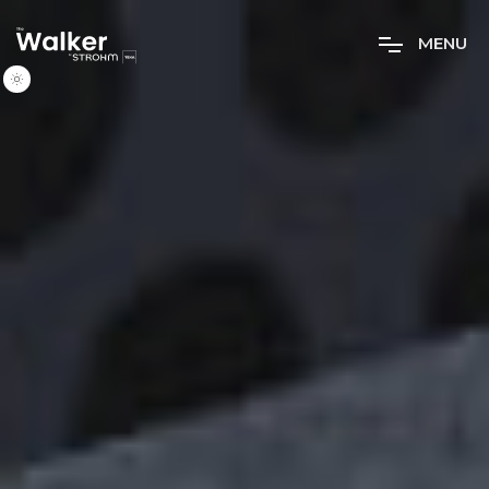
M
E
N
U