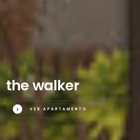
t
h
e
w
a
l
k
e
r
VER APARTAMENTO